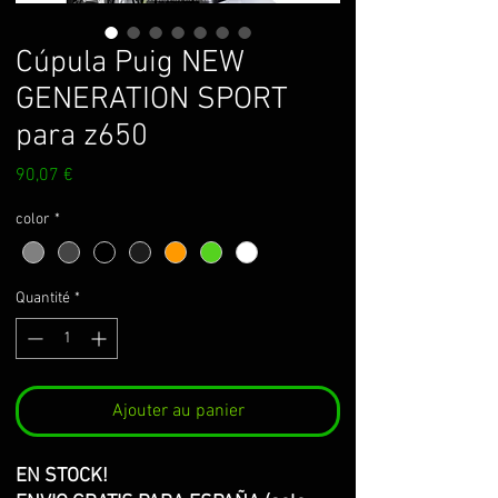
Cúpula Puig NEW
GENERATION SPORT
para z650
Prix
90,07 €
color
*
Quantité
*
Ajouter au panier
EN STOCK!