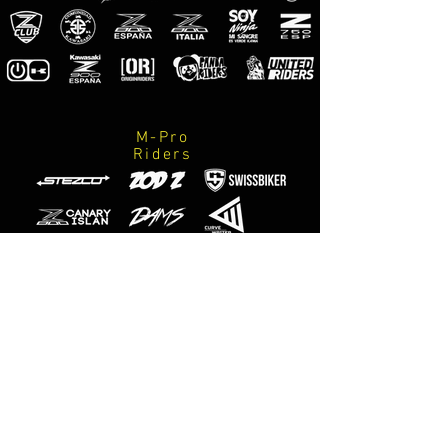
M-Pro
Riders
Photographes
officiels
M-Designs