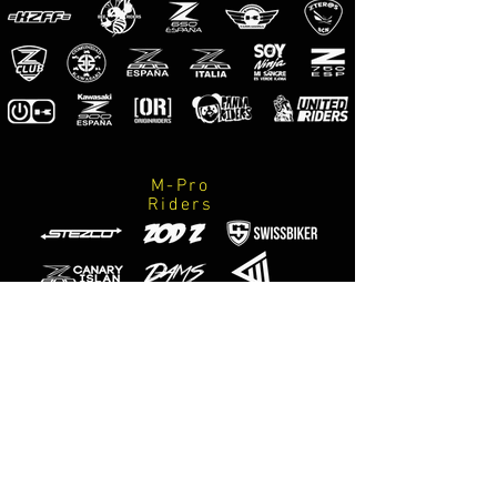
motocicleta consiguiendo un ajuste
perfecto tanto en montaje como en
acabados.
M-Pro
Riders
Photographes
officiels
M-Designs