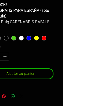
OCK!
GRATIS PARA ESPAÑA (solo
ula)
a Puig CARENABRIS RAFALE
900/z900E
e con instrucciones de
e, test aerodinamico y
gación Abe.
*
brís universal para faros no
os modelo RAFALE. Su look
o y deportivo, da un toque
o a su moto naked, y le
Ajouter au panier
 a la vez mejorar la
ámica y la protección contra
nto. Fabricado en PMMA de
e sirve un kit de montaje,
con unas visuales