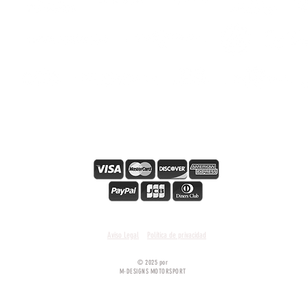
hes
s
s
Paiement en ligne sécurisé
Condiciones y términos generales
Aviso Legal
Política de privacidad
© 2025 por
M-DESIGNS MOTORSPORT