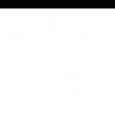
instru
en poc
disfru
su mot
modelo
extra p
carenab
eur
ur