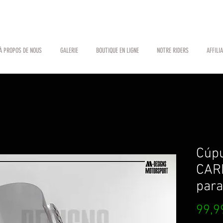
À PROPOS DE NOUS
GALERIE
BOUTIQUE EN LIGNE
NOTRE RIDERS
AFFILI
Cúpu
CAR
para
99,9