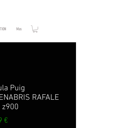
ATION
Mas
la Puig
ENABRIS RAFALE
 z900
Prix
9 €