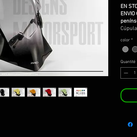
EN ST
ENVIO 
peníns
Cúpul
para z
color
*
Se sirv
montaj
homolo
Quantité
Carena
redond
agresiv
distint
permite
aerodin
el vie
3mm. S
junto 