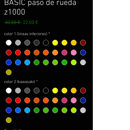
BASIC paso de rueda
z1000
Prix
Prix
 32,00 € 
22,00 €
original
promotionnel
color 1 (lineas inferiores)
*
color 2 (kawasaki)
*