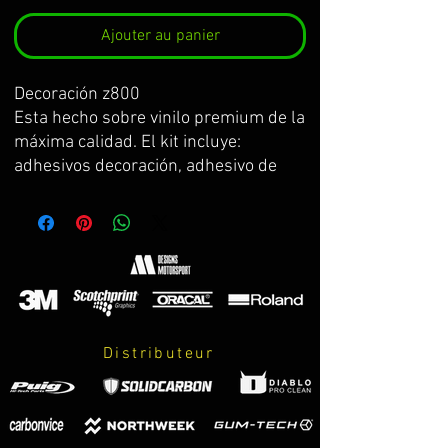
Ajouter au panier
Decoración z800
Esta hecho sobre vinilo premium de la
máxima calidad. El kit incluye:
adhesivos decoración, adhesivo de
prueba para practicar y centrar la
colocación antes de poner el
definitivo, e instrucciones de cuidados
y montaje.
color 1 dark red
color 2 dark red
color 3 white
Distributeur