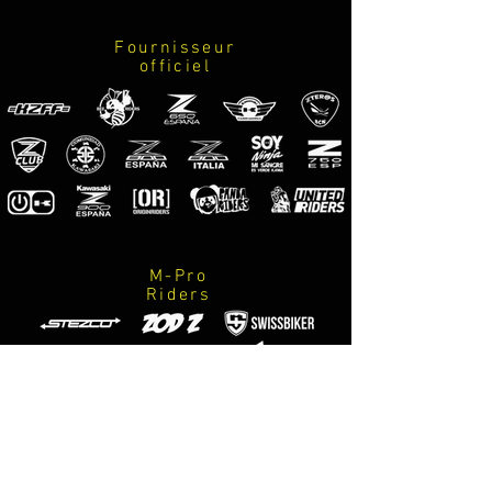
Fournisseur
officiel
M-Pro
Riders
Photographes
officiels