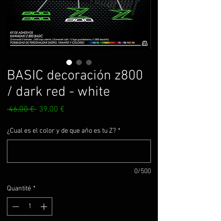
BASIC decoración z800
/ dark red - white
Prix
Prix
 46,00 € 
39,00 €
original
promotionnel
¿Cual es el color y de que año es tu Z?
*
0/500
Quantité
*