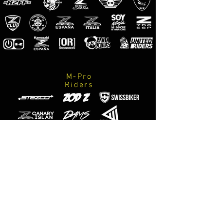
kit du 2 stickers
Le kit inclut:
-Stickers montrée dans l'image. (pour
cotes droit et gauche)
-Instructions de soins et de montage.
M-Pro
Riders
ENG
Stickers for front bars of suspension
of mt-07.
Made on vinyl of the maximum quality.
kit of 2 stickers
The kit includes:
Photographes
-Stickers showed in the image. (For
officiels
M-Designs
sides right and left)
-Instructions of care and assembly.
ITA