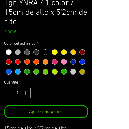
Tgn YNRA / 1 color /
15cm de alto x 5'2cm de
alto
Prix
2,00 €
Color del adhesivo
*
Quantité
*
Ajouter au panier
15cm de alto x 5'2cm de alto