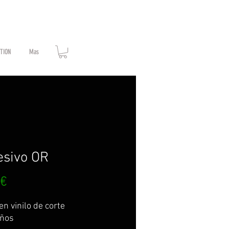
ATION
Mas
esivo OR
Prix
 €
n vinilo de corte
ños