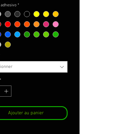
l adhesivo
*
*
tionner
*
Ajouter au panier