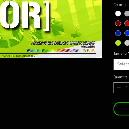
Color de
Tamaño
Sélec
Quantité