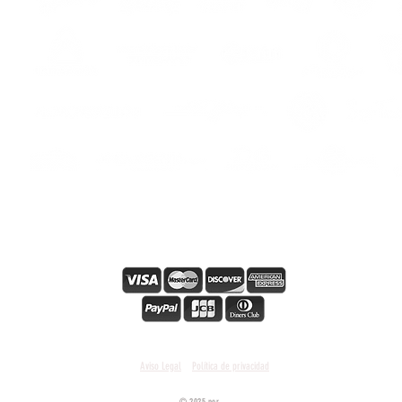
hes
s
s
Paiement en ligne sécurisé
Condiciones y términos generales
Aviso Legal
Política de privacidad