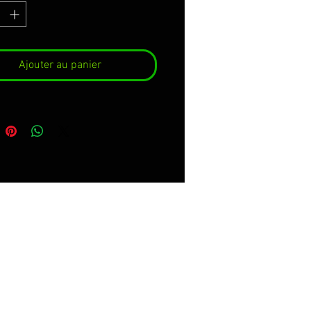
AZIONE IN FOTO ED A PIEDI
INA*
Ajouter au panier