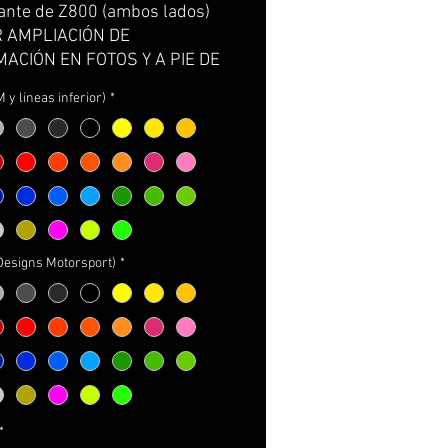
ante de Z800 (ambos lados)
R AMPLIACIÓN DE
ACIÓN EN FOTOS Y A PIE DE
*
M y lineas inferior)
*
Sticker custom made, for
g arm of Z800 (side by side)
 EXTENSION OF INFORMATION
OTOS AND DOWN PAGE*
dhésif sur mesure, pour bras
(Designs Motorsport)
*
nt du Z800 (deux côtés)
R UN AGRANDISSEMENT
ORMATION SUR DES PHOTOS
 DU PAGINE*
ticker tagliato su misura, per
nte di Z800 (entrambi lati)
*
DARE AMPIAZIONE DI