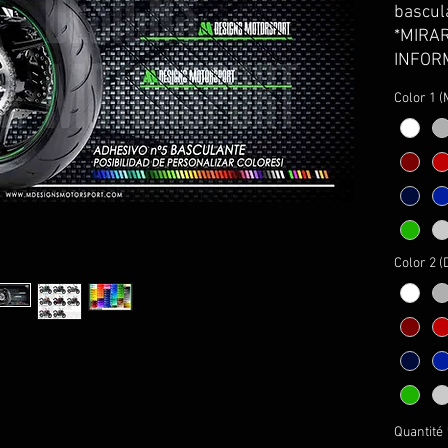
bascul
*MIRA
INFORM
PÁGINA
Color 1 (
ENG - 
swingin
*LOOK
IN PH
FRA- A
Color 2 
oscilla
*MIRA
D'INF
ET FIN
ITA - S
bascula
Quantité
*GUAR