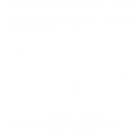
eur
ur