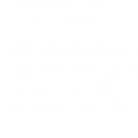
hes
s
s