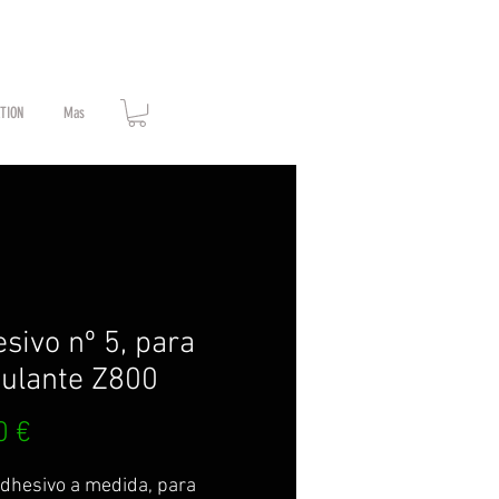
ATION
Mas
sivo nº 5, para
ulante Z800
Prix
0 €
dhesivo a medida, para