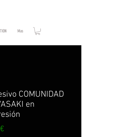
ATION
Mas
esivo COMUNIDAD
ASAKI en
esión
Prix
 €