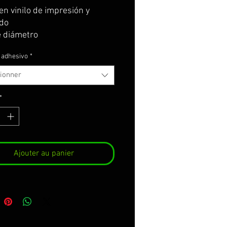
n vinilo de impresión y
do
 diámetro
l adhesivo
*
tionner
*
Ajouter au panier