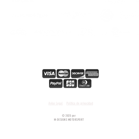
s
s
Paiement en ligne sécurisé
Condiciones y términos generales
Aviso Legal
Política de privacidad
© 2025 por
M-DESIGNS MOTORSPORT