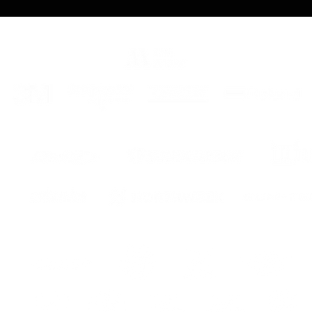
eur
ur