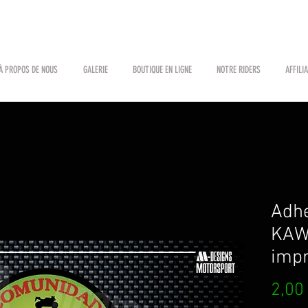
À PROPOS DE NOUS
GALERIE
BOUTIQUE EN LIGNE
NOTRE RIDERS
AFFILI
Adh
KAW
impr
2,00