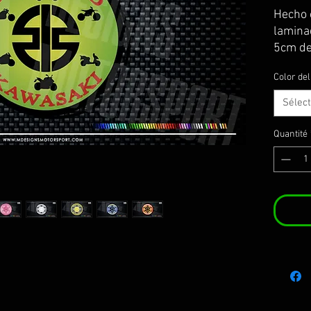
Hecho e
lamina
5cm de
Color de
Sélec
Quantité